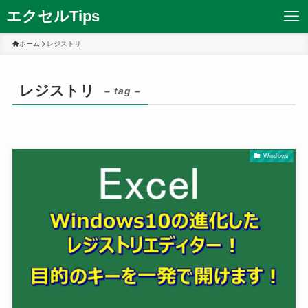
エクセルTips
ホーム
レジストリ
レジストリ
– tag –
Windows