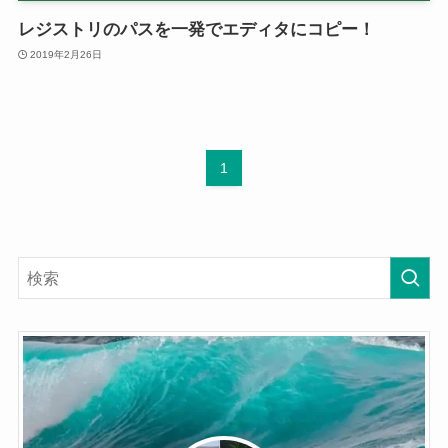
レジストリのパスを一発でエディタにコピー！
2019年2月26日
1