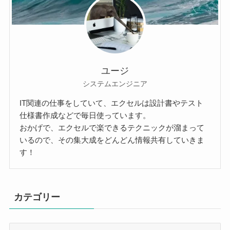
ユージ
システムエンジニア
IT関連の仕事をしていて、エクセルは設計書やテスト
仕様書作成などで毎日使っています。
おかげで、エクセルで楽できるテクニックが溜まって
いるので、その集大成をどんどん情報共有していきま
す！
カテゴリー
カ